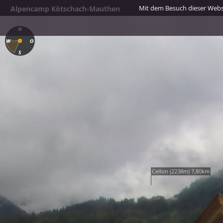
Mit dem Besuch dieser Webse
Alpencamp Kötschach-Mauthen
Cellon (2238m) 7,80km