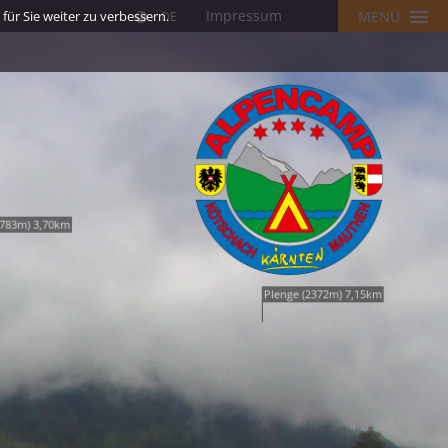
Impressum
ür Sie weiter zu verbessern.
MENU
DE
783m) 3,70km
Plenge (2372m) 7,15km